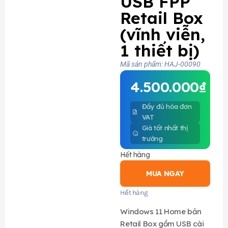
USB FPP
Retail Box
(vĩnh viễn,
1 thiết bị)
Mã sản phẩm: HAJ-00090
4.500.000
₫
Đầy đủ hóa đơn
VAT
Giá tốt nhất thị
trường
Hết hàng
MUA NGAY
Hết hàng
Windows 11 Home bản
Retail Box gồm USB cài