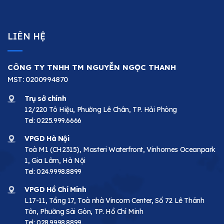
LIÊN HỆ
CÔNG TY TNHH TM NGUYỄN NGỌC THANH
MST: 0200994870
Trụ sở chính
12/220 Tô Hiệu, Phường Lê Chân, TP. Hải Phòng
Tel:
0225.999.6666
VPGD Hà Nội
Toà M1 (CH2315), Masteri Waterfront, Vinhomes Oceanpark
1, Gia Lâm, Hà Nội
Tel:
024.9998.8899
VPGD Hồ Chí Minh
L17-11, Tầng 17, Toà nhà Vincom Center, Số 72 Lê Thánh
Tôn, Phường Sài Gòn, TP. Hồ Chí Minh
Tel:
028.9998.8899