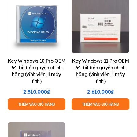
Key Windows 10 Pro OEM
Key Windows 11 Pro OEM
64-bit bản quyền chính
64-bit bản quyền chính
hãng (vĩnh viễn, 1 máy
hãng (vĩnh viễn, 1 máy
tính)
tính)
2.510.000
₫
2.610.000
₫
THÊM VÀO GIỎ HÀNG
THÊM VÀO GIỎ HÀNG