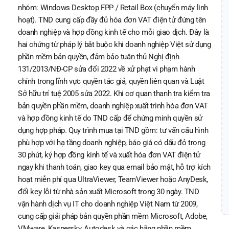
nhóm: Windows Desktop FPP / Retail Box (chuyển máy linh
hoạt). TND cung cấp đầy đủ hóa đơn VAT điện tử đứng tên
doanh nghiệp và hợp đồng kinh tế cho mỗi giao dịch. Đây là
hai chứng từ pháp lý bắt buộc khi doanh nghiệp Việt sử dụng
phần mềm bản quyền, đảm bảo tuân thủ Nghị định
131/2013/NĐ-CP sửa đổi 2022 về xử phạt vi phạm hành
chính trong lĩnh vực quyền tác giả, quyền liên quan và Luật
Sở hữu trí tuệ 2005 sửa 2022. Khi cơ quan thanh tra kiểm tra
bản quyền phần mềm, doanh nghiệp xuất trình hóa đơn VAT
và hợp đồng kinh tế do TND cấp để chứng minh quyền sử
dụng hợp pháp. Quy trình mua tại TND gồm: tư vấn cấu hình
phù hợp với hạ tầng doanh nghiệp, báo giá có dấu đỏ trong
30 phút, ký hợp đồng kinh tế và xuất hóa đơn VAT điện tử
ngay khi thanh toán, giao key qua email bảo mật, hỗ trợ kích
hoạt miễn phí qua UltraViewer, TeamViewer hoặc AnyDesk,
đổi key lỗi từ nhà sản xuất Microsoft trong 30 ngày. TND
vận hành dịch vụ IT cho doanh nghiệp Việt Nam từ 2009,
cung cấp giải pháp bản quyền phần mềm Microsoft, Adobe,
VMware, Kaspersky, Autodesk và các hãng phần mềm