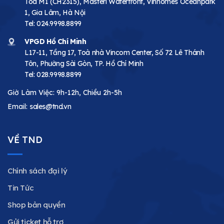
Toà M1 (CH2315), Masteri Waterfront, Vinhomes Oceanpark
1, Gia Lâm, Hà Nội
Tel:
024.9998.8899
VPGD Hồ Chí Minh
L17-11, Tầng 17, Toà nhà Vincom Center, Số 72 Lê Thánh
Tôn, Phường Sài Gòn, TP. Hồ Chí Minh
Tel:
028.9998.8899
Giờ Làm Việc: 9h-12h, Chiều 2h-5h
Email:
sales@tnd.vn
VỀ TND
Chính sách đại lý
Tin Tức
Shop bản quyền
Gửi ticket hỗ trợ