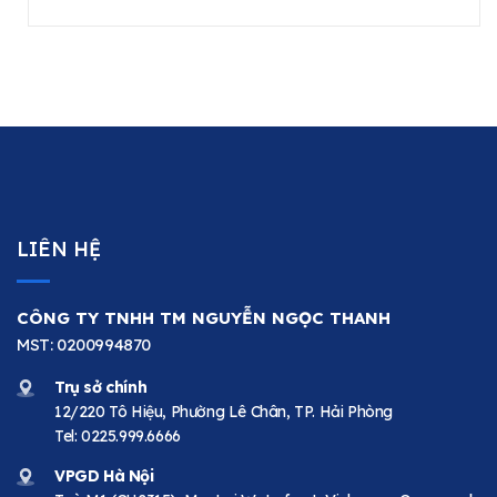
LIÊN HỆ
CÔNG TY TNHH TM NGUYỄN NGỌC THANH
MST: 0200994870
Trụ sở chính
12/220 Tô Hiệu, Phường Lê Chân, TP. Hải Phòng
Tel:
0225.999.6666
VPGD Hà Nội