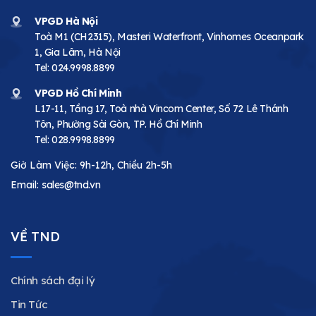
VPGD Hà Nội
Toà M1 (CH2315), Masteri Waterfront, Vinhomes Oceanpark
1, Gia Lâm, Hà Nội
Tel:
024.9998.8899
VPGD Hồ Chí Minh
L17-11, Tầng 17, Toà nhà Vincom Center, Số 72 Lê Thánh
Tôn, Phường Sài Gòn, TP. Hồ Chí Minh
Tel:
028.9998.8899
Giờ Làm Việc: 9h-12h, Chiều 2h-5h
Email:
sales@tnd.vn
VỀ TND
Chính sách đại lý
Tin Tức