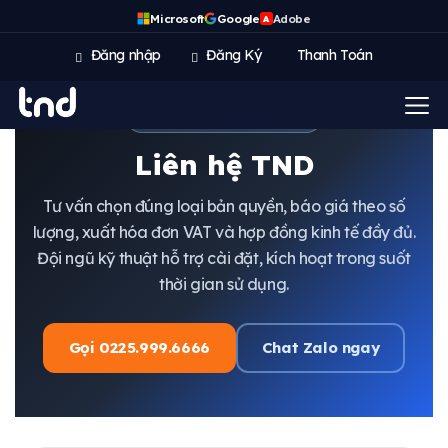
Microsoft
Google
Adobe
A
Đăng nhập
Đăng Ký
Thanh Toán
Hỗ trợ doanh nghiệp 24/7
Liên hệ TND
Tư vấn chọn đúng loại bản quyền, báo giá theo số
lượng, xuất hóa đơn VAT và hợp đồng kinh tế đầy đủ.
Đội ngũ kỹ thuật hỗ trợ cài đặt, kích hoạt trong suốt
thời gian sử dụng.
Gọi 0225.999.6666
Chat Zalo ngay