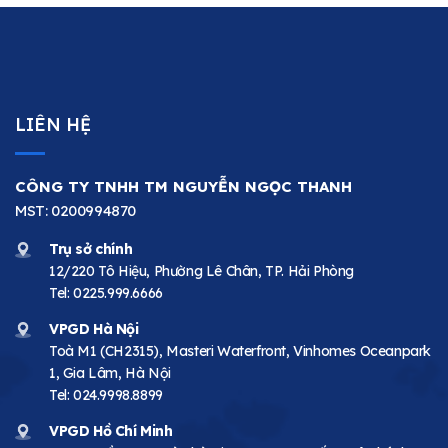
LIÊN HỆ
CÔNG TY TNHH TM NGUYỄN NGỌC THANH
MST: 0200994870
Trụ sở chính
12/220 Tô Hiệu, Phường Lê Chân, TP. Hải Phòng
Tel:
0225.999.6666
VPGD Hà Nội
Toà M1 (CH2315), Masteri Waterfront, Vinhomes Oceanpark
1, Gia Lâm, Hà Nội
Tel:
024.9998.8899
VPGD Hồ Chí Minh