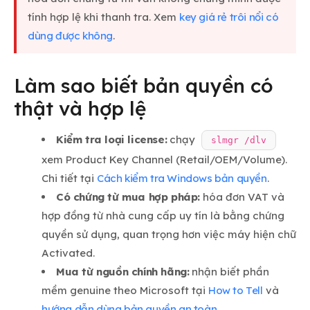
tính hợp lệ khi thanh tra. Xem
key giá rẻ trôi nổi có
dùng được không
.
Làm sao biết bản quyền có
thật và hợp lệ
Kiểm tra loại license:
chạy
slmgr /dlv
xem Product Key Channel (Retail/OEM/Volume).
Chi tiết tại
Cách kiểm tra Windows bản quyền
.
Có chứng từ mua hợp pháp:
hóa đơn VAT và
hợp đồng từ nhà cung cấp uy tín là bằng chứng
quyền sử dụng, quan trọng hơn việc máy hiện chữ
Activated.
Mua từ nguồn chính hãng:
nhận biết phần
mềm genuine theo Microsoft tại
How to Tell
và
hướng dẫn dùng bản quyền an toàn
.