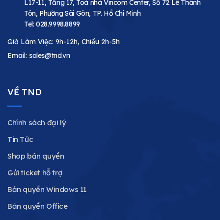
L17-11, Tầng 17, Toà nhà Vincom Center, Số 72 Lê Thánh
Tôn, Phường Sài Gòn, TP. Hồ Chí Minh
Tel:
028.9998.8899
Giờ Làm Việc: 9h-12h, Chiều 2h-5h
Email:
sales@tnd.vn
VỀ TND
Chính sách đại lý
Tin Tức
Shop bản quyền
Gửi ticket hỗ trợ
Bản quyền Windows 11
Bản quyền Office