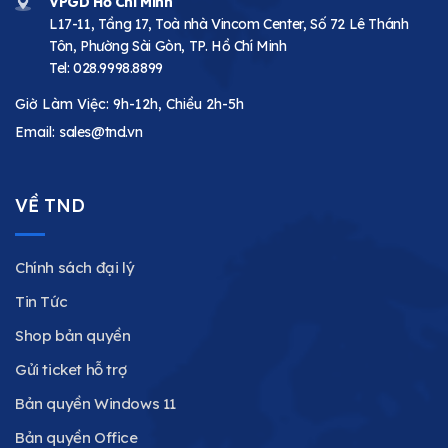
VPGD Hồ Chí Minh
L17-11, Tầng 17, Toà nhà Vincom Center, Số 72 Lê Thánh
Tôn, Phường Sài Gòn, TP. Hồ Chí Minh
Tel:
028.9998.8899
Giờ Làm Việc: 9h-12h, Chiều 2h-5h
Email:
sales@tnd.vn
VỀ TND
Chính sách đại lý
Tin Tức
Shop bản quyền
Gửi ticket hỗ trợ
Bản quyền Windows 11
Bản quyền Office