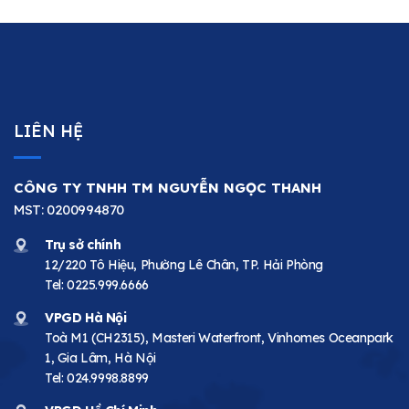
LIÊN HỆ
CÔNG TY TNHH TM NGUYỄN NGỌC THANH
MST: 0200994870
Trụ sở chính
12/220 Tô Hiệu, Phường Lê Chân, TP. Hải Phòng
Tel:
0225.999.6666
VPGD Hà Nội
Toà M1 (CH2315), Masteri Waterfront, Vinhomes Oceanpark
1, Gia Lâm, Hà Nội
Tel:
024.9998.8899