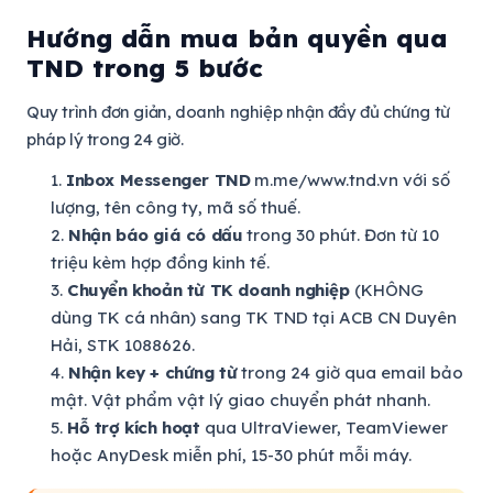
Hướng dẫn mua bản quyền qua
TND trong 5 bước
Quy trình đơn giản, doanh nghiệp nhận đầy đủ chứng từ
pháp lý trong 24 giờ.
Inbox Messenger TND
m.me/www.tnd.vn với số
lượng, tên công ty, mã số thuế.
Nhận báo giá có dấu
trong 30 phút. Đơn từ 10
triệu kèm hợp đồng kinh tế.
Chuyển khoản từ TK doanh nghiệp
(KHÔNG
dùng TK cá nhân) sang TK TND tại ACB CN Duyên
Hải, STK 1088626.
Nhận key + chứng từ
trong 24 giờ qua email bảo
mật. Vật phẩm vật lý giao chuyển phát nhanh.
Hỗ trợ kích hoạt
qua UltraViewer, TeamViewer
hoặc AnyDesk miễn phí, 15-30 phút mỗi máy.