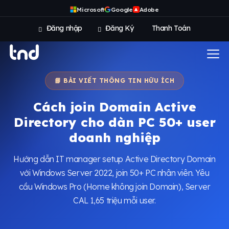
Microsoft
Google
Adobe
A
Đăng nhập
Đăng Ký
Thanh Toán
📘 BÀI VIẾT THÔNG TIN HỮU ÍCH
Cách join Domain Active
Directory cho dàn PC 50+ user
doanh nghiệp
Hướng dẫn IT manager setup Active Directory Domain
với Windows Server 2022, join 50+ PC nhân viên. Yêu
cầu Windows Pro (Home không join Domain), Server
CAL 1,65 triệu mỗi user.