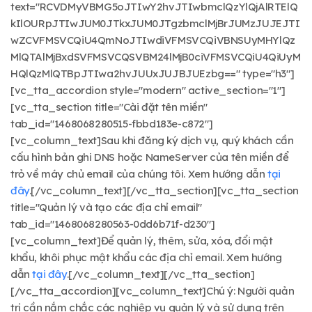
text="RCVDMyVBMG5oJTIwY2hvJTIwbmclQzYlQjAlRTElQ
kIlOURpJTIwJUM0JTkxJUM0JTgzbmclMjBrJUMzJUJEJTI
wZCVFMSVCQiU4QmNoJTIwdiVFMSVCQiVBNSUyMHYlQz
MlQTAlMjBxdSVFMSVCQSVBM24lMjB0ciVFMSVCQiU4QiUyM
HQlQzMlQTBpJTIwa2hvJUUxJUJBJUEzbg==" type="h3"]
[vc_tta_accordion style="modern" active_section="1"]
[vc_tta_section title="Cài đặt tên miền"
tab_id="1468068280515-fbbd183e-c872"]
[vc_column_text]Sau khi đăng ký dịch vụ, quý khách cần
cấu hình bản ghi DNS hoặc NameServer của tên miền để
trỏ về máy chủ email của chúng tôi. Xem hướng dẫn
tại
đây
.[/vc_column_text][/vc_tta_section][vc_tta_section
title="Quản lý và tạo các địa chỉ email"
tab_id="1468068280563-0dd6b71f-d230"]
[vc_column_text]Để quản lý, thêm, sửa, xóa, đổi mật
khẩu, khôi phục mật khẩu các địa chỉ email. Xem hướng
dẫn
tại đây
.[/vc_column_text][/vc_tta_section]
[/vc_tta_accordion][vc_column_text]Chú ý: Người quản
trị cần nắm chắc các nghiệp vụ quản lý và sử dụng trên