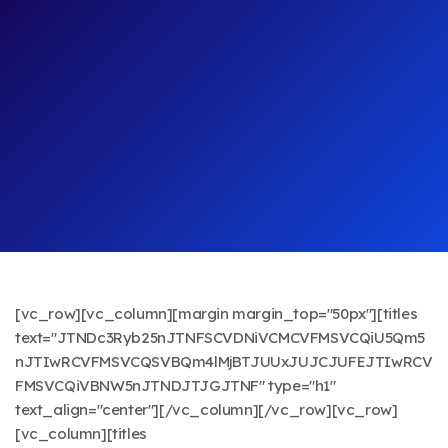
[vc_row][vc_column][margin margin_top="50px"][titles
text="JTNDc3Ryb25nJTNFSCVDNiVCMCVFMSVCQiU5Qm5
nJTIwRCVFMSVCQSVBQm4lMjBTJUUxJUJCJUFEJTIwRCV
FMSVCQiVBNW5nJTNDJTJGJTNF" type="h1"
text_align="center"][/vc_column][/vc_row][vc_row]
[vc_column][titles