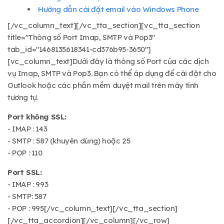
Hướng dẫn cài đặt email vào Windows Phone
[/vc_column_text][/vc_tta_section][vc_tta_section
title="Thông số Port Imap, SMTP và Pop3"
tab_id="1468135618341-cd376b95-3650"]
[vc_column_text]Dưới đây là thông số Port của các dịch
vụ Imap, SMTP và Pop3. Bạn có thể áp dụng để cài đặt cho
Outlook hoặc các phần mềm duyệt mail trên máy tính
tương tự.
Port không SSL:
- IMAP : 143
- SMTP : 587 (khuyên dùng) hoặc 25
- POP : 110
Port SSL:
- IMAP : 993
- SMTP: 587
- POP : 995[/vc_column_text][/vc_tta_section]
[/vc_tta_accordion][/vc_column][/vc_row]