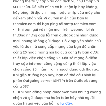
không thể truy cập vào các dịch vụ như Imap và
SMTP nữa. Để biết mình có bị chặn ip hay không,
hãy ping tới địa chỉ imap hoặc smtp của máy chủ
để xem phản hồi. Ví dụ tên miền của bạn là
tenmien.com thì bạn ping tới smtp.tenmien.com.
Khi bạn gửi và nhận mail trên webmail bình
thường nhưng gặp lỗi trên outlook chỉ nhận được
mail nhưng không gửi được. Có 2 nguyên nhân chủ
yếu là do nhà cung cấp mạng của bạn đã chặn
cổng 25 hoặc mạng nội bộ của công ty bạn được
thiết lập việc chặn cổng 25. Một số mạng ở điểm
truy cập internet công cộng cũng thiết lập việc
chặn cổng 25 nhằm tránh người dùng gửi thư rác.
Khi gặp trường hợp này, bạn có thể cấu hình lại
phần Outgoing server (SMTP) trên Outlook sang
cổng 587.
Khi bạn đăng nhập được webmail nhưng không
nhận và gửi được thư hoàn toàn hãy nhờ người
quản trị gửi yêu cầu hỗ trợ
tại đây
.