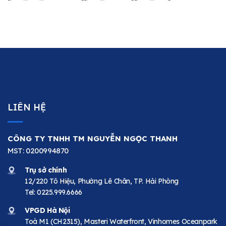
LIÊN HỆ
CÔNG TY TNHH TM NGUYỄN NGỌC THANH
MST: 0200994870
Trụ sở chính
12/220 Tô Hiệu, Phường Lê Chân, TP. Hải Phòng
Tel:
0225.999.6666
VPGD Hà Nội
Toà M1 (CH2315), Masteri Waterfront, Vinhomes Oceanpark