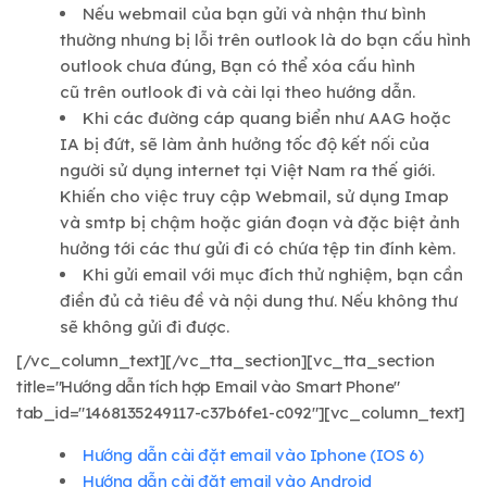
Nếu webmail của bạn gửi và nhận thư bình
thường nhưng bị lỗi trên outlook là do bạn cấu hình
outlook chưa đúng, Bạn có thể xóa cấu hình
cũ trên outlook đi và cài lại theo hướng dẫn.
Khi các đường cáp quang biển như AAG hoặc
IA bị đứt, sẽ làm ảnh hưởng tốc độ kết nối của
người sử dụng internet tại Việt Nam ra thế giới.
Khiến cho việc truy cập Webmail, sử dụng Imap
và smtp bị chậm hoặc gián đoạn và đặc biệt ảnh
hưởng tới các thư gửi đi có chứa tệp tin đính kèm.
Khi gửi email với mục đích thử nghiệm, bạn cần
điền đủ cả tiêu đề và nội dung thư. Nếu không thư
sẽ không gửi đi được.
[/vc_column_text][/vc_tta_section][vc_tta_section
title="Hướng dẫn tích hợp Email vào Smart Phone"
tab_id="1468135249117-c37b6fe1-c092"][vc_column_text]
Hướng dẫn cài đặt email vào Iphone (IOS 6)
Hướng dẫn cài đặt email vào Android