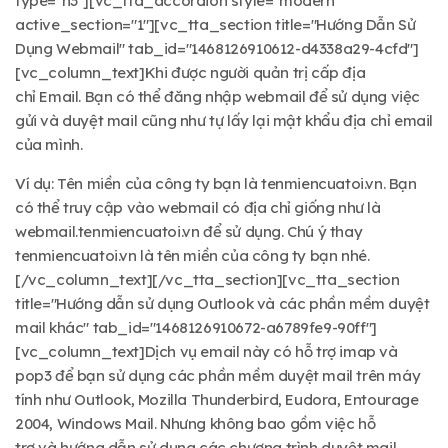
type="h3"][vc_tta_accordion style="modern"
active_section="1"][vc_tta_section title="Hướng Dẫn Sử
Dụng Webmail" tab_id="1468126910612-d4338a29-4cfd"]
[vc_column_text]Khi được người quản trị cấp địa
chỉ Email. Bạn có thể đăng nhập webmail để sử dụng việc
gửi và duyệt mail cũng như tự lấy lại mật khẩu địa chỉ email
của mình.
Ví dụ: Tên miền của công ty bạn là tenmiencuatoi.vn. Bạn
có thể truy cập vào webmail có địa chỉ giống như là
webmail.tenmiencuatoi.vn để sử dụng. Chú ý thay
tenmiencuatoi.vn là tên miền của công ty bạn nhé.
[/vc_column_text][/vc_tta_section][vc_tta_section
title="Hướng dẫn sử dụng Outlook và các phần mềm duyệt
mail khác" tab_id="1468126910672-a6789fe9-90ff"]
[vc_column_text]Dịch vụ email này có hỗ trợ imap và
pop3 để bạn sử dụng các phần mềm duyệt mail trên máy
tính như Outlook, Mozilla Thunderbird, Eudora, Entourage
2004, Windows Mail. Nhưng không bao gồm việc hỗ
trợ và hướng dẫn sử dụng các chương trình duyệt mail