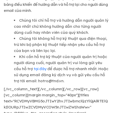
bảng điều khiển để hướng dẫn và hỗ trợ lại cho người dùng
email của mình.
Chúng tôi chỉ hỗ trợ và hướng dẫn người quản lý
cao nhất chứ không hướng dẫn cho từng người
dùng cuối hay nhân viên của quý khách.
Chúng tôi không hỗ trợ kỹ thuật qua điện thoại,
trừ khi bộ phận kỹ thuật tiếp nhận yêu cầu hỗ trợ
của bạn và liên lạc lại.
Khi cần hỗ trợ kỹ thuật của người quản trị hoặc
người dùng cuối, người quản trị vui lòng gửi yêu
cầu hỗ trợ
tại đây
để được hỗ trợ nhanh nhất. Hoặc
sử dụng email đăng ký dịch vụ và gửi yêu cầu hỗ
trợ tới email:
hotro@tnd.vn
.
[/vc_column_text][/vc_column][/vc_row][vc_row]
[vc_column][margin margin_top="40px"][titles
text="RCVDMyVBMG5oJTIwY2hvJTIwbmclQzYlQjAlRTElQ
kIlOURpJTIwZCVDMyVCOW5nJTIwZW1haWw="