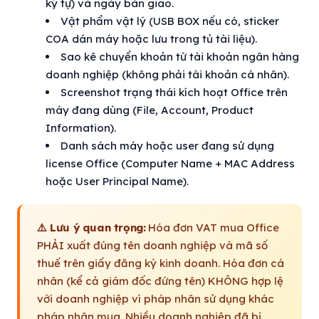
ký tự) và ngày bàn giao.
Vật phẩm vật lý (USB BOX nếu có, sticker
COA dán máy hoặc lưu trong tủ tài liệu).
Sao kê chuyển khoản từ tài khoản ngân hàng
doanh nghiệp (không phải tài khoản cá nhân).
Screenshot trạng thái kích hoạt Office trên
máy đang dùng (File, Account, Product
Information).
Danh sách máy hoặc user đang sử dụng
license Office (Computer Name + MAC Address
hoặc User Principal Name).
⚠️ Lưu ý quan trọng:
Hóa đơn VAT mua Office
PHẢI xuất đúng tên doanh nghiệp và mã số
thuế trên giấy đăng ký kinh doanh. Hóa đơn cá
nhân (kể cả giám đốc đứng tên) KHÔNG hợp lệ
với doanh nghiệp vì pháp nhân sử dụng khác
pháp nhân mua. Nhiều doanh nghiệp đã bị