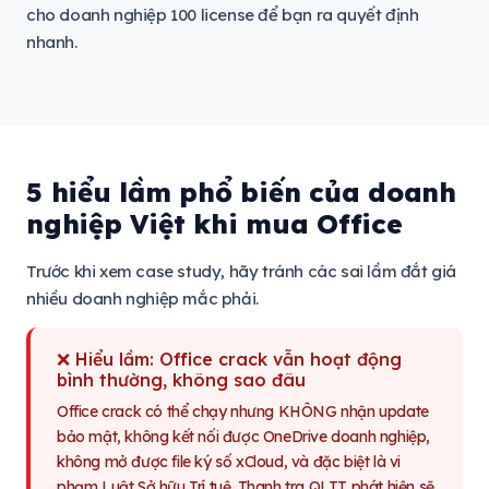
cho doanh nghiệp 100 license để bạn ra quyết định
nhanh.
5 hiểu lầm phổ biến của doanh
nghiệp Việt khi mua Office
Trước khi xem case study, hãy tránh các sai lầm đắt giá
nhiều doanh nghiệp mắc phải.
❌ Hiểu lầm: Office crack vẫn hoạt động
bình thường, không sao đâu
Office crack có thể chạy nhưng KHÔNG nhận update
bảo mật, không kết nối được OneDrive doanh nghiệp,
không mở được file ký số xCloud, và đặc biệt là vi
phạm Luật Sở hữu Trí tuệ. Thanh tra QLTT phát hiện sẽ