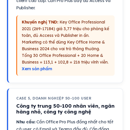
client cao cấp. Cần Pro Plus đầy đủ Access và
Publisher.
Khuyến nghị TND:
Key Office Professional
2021 (269-17184) giá 3,77 triệu cho phòng kế
toán, đủ Access và Publisher in ấn.
Marketing có thể dùng Key Office Home &
Business 2024 cho vai trò thông thường.
Tổng 30 Office Professional + 20 Home &
Business = 113,1 + 102,8 = 216 triệu vĩnh viễn.
Xem sản phẩm
CASE 5, DOANH NGHIỆP 50-100 USER
Công ty trung 50-100 nhân viên, ngân
hàng nhỏ, công ty công nghệ
Nhu cầu:
Cần Office Pro Plus đồng nhất cho tất
cả user, có Email và Teams đầy đủ. Cần đồng