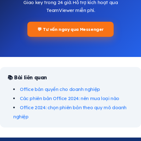
Giao key trong 24 giờ. Hỗ trợ kích hoạt qua
TeamViewer miễn phí.
💬 Tư vấn ngay qua Messenger
📚 Bài liên quan
Office bản quyền cho doanh nghiệp
Các phiên bản Office 2024: nên mua loại nào
Office 2024: chọn phiên bản theo quy mô doanh
nghiệp