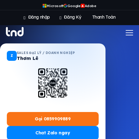
Microsoft
Google
Adobe
A
Đăng nhập
Đăng Ký
Thanh Toán
SALES ĐẠI LÝ / DOANH NGHIỆP
Z
Thơm Lê
Gọi 0859909889
Chat Zalo ngay