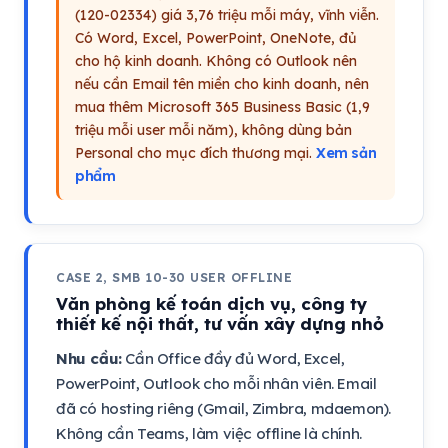
(120-02334) giá 3,76 triệu mỗi máy, vĩnh viễn.
Có Word, Excel, PowerPoint, OneNote, đủ
cho hộ kinh doanh. Không có Outlook nên
nếu cần Email tên miền cho kinh doanh, nên
mua thêm Microsoft 365 Business Basic (1,9
triệu mỗi user mỗi năm), không dùng bản
Personal cho mục đích thương mại.
Xem sản
phẩm
CASE 2, SMB 10-30 USER OFFLINE
Văn phòng kế toán dịch vụ, công ty
thiết kế nội thất, tư vấn xây dựng nhỏ
Nhu cầu:
Cần Office đầy đủ Word, Excel,
PowerPoint, Outlook cho mỗi nhân viên. Email
đã có hosting riêng (Gmail, Zimbra, mdaemon).
Không cần Teams, làm việc offline là chính.