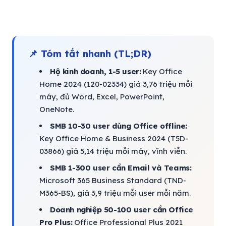
📌 Tóm tắt nhanh (TL;DR)
Hộ kinh doanh, 1-5 user:
Key Office
Home 2024 (120-02334) giá 3,76 triệu mỗi
máy, đủ Word, Excel, PowerPoint,
OneNote.
SMB 10-30 user dùng Office offline:
Key Office Home & Business 2024 (T5D-
03866) giá 5,14 triệu mỗi máy, vĩnh viễn.
SMB 1-300 user cần Email và Teams:
Microsoft 365 Business Standard (TND-
M365-BS), giá 3,9 triệu mỗi user mỗi năm.
Doanh nghiệp 50-100 user cần Office
Pro Plus:
Office Professional Plus 2021