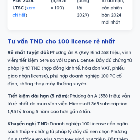
Plus 2024
(6,552tr
(dùng
tư dài hạn,
LTSC
(
xem
× 100)
tới
cần phiên
chi tiết
)
2029)
bản 2024
mới nhất
Tư vấn TND cho 100 license rẻ nhất
Rẻ nhất tuyệt đối:
Phương án A (Key Bind 338 triệu, vĩnh
viễn) tiết kiệm 64% so với Open License. Đầy đủ chứng từ
pháp lý từ TND (hợp đồng kinh tế, hóa đơn VAT, phiếu
giao nhận license), phù hợp doanh nghiệp 100 PC cố
định, không thay máy thường xuyên.
Tiết kiệm dài hạn (5 năm):
Phương án A (338 triệu) vẫn
là rẻ nhất do mua vĩnh viễn. Microsoft 365 subscription
1,95 tỷ trong 5 năm cao hơn gần 6 lần.
Khuyến nghị TND:
Doanh nghiệp 100 license cần ngân
sách thấp + chứng từ pháp lý đầy đủ nên chọn Phương
án A (Office Pro Plus 2021 Key Bind 338 triệu). Đặt thêm