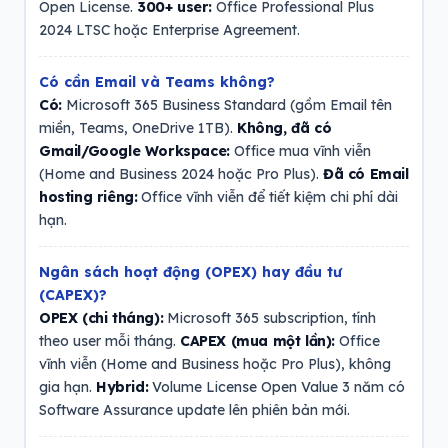
Open License.
300+ user:
Office Professional Plus
2024 LTSC hoặc Enterprise Agreement.
Có cần Email và Teams không?
Có:
Microsoft 365 Business Standard (gồm Email tên
miền, Teams, OneDrive 1TB).
Không, đã có
Gmail/Google Workspace:
Office mua vĩnh viễn
(Home and Business 2024 hoặc Pro Plus).
Đã có Email
hosting riêng:
Office vĩnh viễn để tiết kiệm chi phí dài
hạn.
Ngân sách hoạt động (OPEX) hay đầu tư
(CAPEX)?
OPEX (chi tháng):
Microsoft 365 subscription, tính
theo user mỗi tháng.
CAPEX (mua một lần):
Office
vĩnh viễn (Home and Business hoặc Pro Plus), không
gia hạn.
Hybrid:
Volume License Open Value 3 năm có
Software Assurance update lên phiên bản mới.