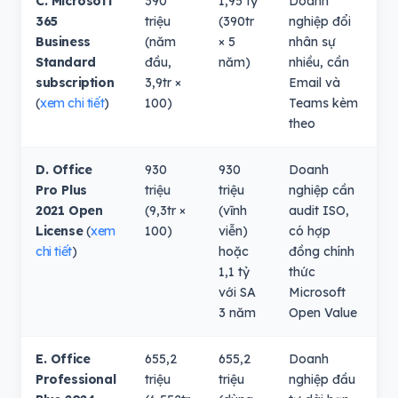
C. Microsoft
390
1,95 tỷ
Doanh
365
triệu
(390tr
nghiệp đổi
Business
(năm
× 5
nhân sự
Standard
đầu,
năm)
nhiều, cần
subscription
3,9tr ×
Email và
(
xem chi tiết
)
100)
Teams kèm
theo
D. Office
930
930
Doanh
Pro Plus
triệu
triệu
nghiệp cần
2021 Open
(9,3tr ×
(vĩnh
audit ISO,
License
(
xem
100)
viễn)
có hợp
chi tiết
)
hoặc
đồng chính
1,1 tỷ
thức
với SA
Microsoft
3 năm
Open Value
E. Office
655,2
655,2
Doanh
Professional
triệu
triệu
nghiệp đầu