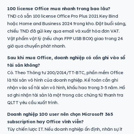
100 license Office mua nhanh trong bao lâu?
TND có sẵn 100 license Office Pro Plus 2021 Key Bind
hoặc Home and Business 2024 trong kho. Đặt buổi sáng,
chiều TND đã gửi key qua email và xuất hóa đơn VAT.
Vật phẩm vật lý (nếu chọn FPP USB BOX) giao trong 24
giờ qua chuyển phát nhanh.
Sau khi mua Office, doanh nghiệp có cần ghi vào sổ
tài sản không?
Có. Theo Thông tư 200/2014/TT-BTC, phần mềm Office
là tài sản vô hình của doanh nghiệp. Kế toán cần ghi
nhận vào sổ tài sản vô hình, khấu hao trong 3-5 năm. Hồ
sơ ghi nhận tài sản là một trong các chứng từ thanh tra
QLTT yêu cầu xuất trình.
Doanh nghiệp 100 user nên chọn Microsoft 365
subscription hay Office vĩnh viễn?
Tùy chiến lược IT. Nếu doanh nghiệp ổn định, nhân sự ít