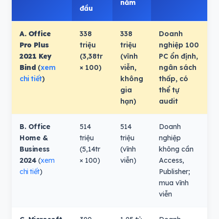
năm
đầu
A. Office
338
338
Doanh
Pro Plus
triệu
triệu
nghiệp 100
2021 Key
(3,38tr
(vĩnh
PC ổn định,
Bind
(
xem
× 100)
viễn,
ngân sách
chi tiết
)
không
thấp, có
gia
thể tự
hạn)
audit
B. Office
514
514
Doanh
Home &
triệu
triệu
nghiệp
Business
(5,14tr
(vĩnh
không cần
2024
(
xem
× 100)
viễn)
Access,
chi tiết
)
Publisher;
mua vĩnh
viễn