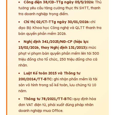
Công điện 38/CĐ-TTg ngày 05/5/2026:
Thủ
tướng yêu cầu tăng cường thực thi SHTT, thanh
tra doanh nghiệp trọng điểm.
Chỉ thị 02/CT-TTg ngày 30/01/2026:
chỉ
đạo Bộ Khoa học Công nghệ và QLTT thanh tra
bản quyền phần mềm 2026.
Nghị định 341/2025/NĐ-CP (hiệu lực
15/02/2026, thay Nghị định 131/2013):
mức
phạt vi phạm bản quyền phần mềm lên tới 500
triệu đồng cho tổ chức, 250 triệu đồng cho cá
nhân.
Luật Kế toán 2015 và Thông tư
200/2014/TT-BTC:
ghi nhận phần mềm là tài
sản vô hình trong sổ kế toán, lưu chứng từ 10
năm.
Thông tư 78/2021/TT-BTC:
quy định hóa
đơn VAT điện tử, phải xuất đúng pháp nhân
doanh nghiệp mua Office.