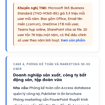
Khuyến nghị TND:
Microsoft 365 Business
Standard (TND-M365-BS) giá 3,9 triệu mỗi
user mỗi năm. Bao gồm Office, Email tên
miền (.com.vn), OneDrive 1TB mỗi user,
Teams họp online, SharePoint chia sẻ file. 20
user tốn 78 triệu một năm, có thể điều chỉnh
số user theo năm linh hoạt.
Xem sản phẩm
CASE 4, PHÒNG KẾ TOÁN VÀ MARKETING 30-50
USER
Doanh nghiệp sản xuất, công ty bất
động sản, tập đoàn vừa
Nhu cầu:
Phòng kế toán cần Access database
quản lý công nợ, Publisher in ấn brochure.
Phòng marketing cần PowerPoint thuyết trình