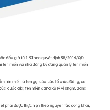
oặc đấu giá từ 1-9.Theo quyết định 38/2014/QĐ-
i tên miền với nhà đăng ký đang quản lý tên miền
m tên miền là tên gọi của các tổ chức Đảng, cơ
h của quốc gia; tên miền đang xử lý vi phạm, đang
net phải được thực hiện theo nguyên tắc công khai,