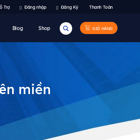
ỗ Trợ
Đăng nhập
Đăng Ký
Thanh Toán
Blog
Shop
GIỎ HÀNG
ên miền