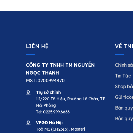
LIÊN HỆ
VỀ TN
CÔNG TY TNHH TM NGUYỄN
Chính sá
NGỌC THANH
Tin Tức
MST: 0200994870
Shop bả
Trụ sở chính
Gửi tick
12/220 Tô Hiệu, Phường Lê Chân, TP.
Hải Phòng
Bản quy
Tel:
0225.999.6666
Bản quy
VPGD Hà Nội
Toà M1 (CH2315), Masteri