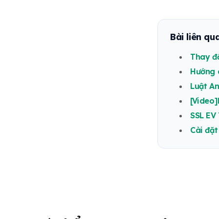
Bài liên qu
Thay đổ
Hướng d
Luật An
[Video]
SSL EV 
Cài đặt