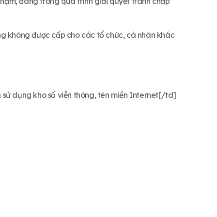
phạm, đang trong quá trình giải quyết tranh chấp
ụng không được cấp cho các tổ chức, cá nhân khác
sử dụng kho số viễn thông, tên miền Internet[/td]