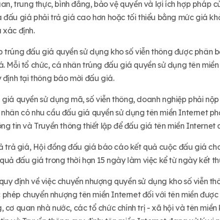
uan, trung thực, bình đẳng, bảo vệ quyền và lợi ích hợp pháp
đấu giá phải trả giá cao hơn hoặc tối thiểu bằng mức giá khởi
 xác định.
 trúng đấu giá quyền sử dụng kho số viễn thông được phân bổ 
á. Mỗi tổ chức, cá nhân trúng đấu giá quyền sử dụng tên miền
 định tại thông báo mời đấu giá.
 giá quyền sử dụng mã, số viễn thông, doanh nghiệp phải nộp
 nhân có nhu cầu đấu giá quyền sử dụng tên miền Internet ph
ng tin và Truyền thông thiết lập để đấu giá tên miền Internet
uả trả giá, Hội đồng đấu giá báo cáo kết quả cuộc đấu giá c
quả đấu giá trong thời hạn 15 ngày làm việc kể từ ngày kết th
quy định về việc chuyển nhượng quyền sử dụng kho số viễn thôn
phép chuyển nhượng tên miền Internet đối với tên miền được 
 cơ quan nhà nước, các tổ chức chính trị - xã hội và tên miền 