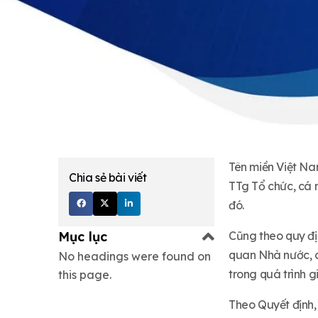
Tên miền Việt Na
Chia sẻ bài viết
TTg Tổ chức, cá 
đó.
Mục lục
Cũng theo quy đị
quan Nhà nước, cá
No headings were found on
trong quá trình 
this page.
Theo Quyết định, 