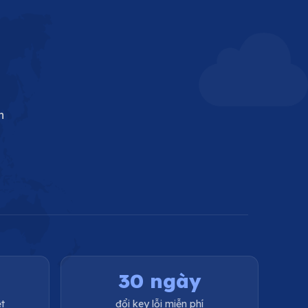
n
30 ngày
t
đổi key lỗi miễn phí