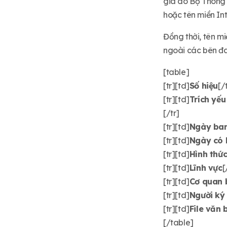
gia do Bộ Thông t
hoặc tên miền In
Đồng thời, tên m
ngoài các bên đa
[table]
[tr][td]
Số hiệu
[/
[tr][td]
Trích yếu
[/tr]
[tr][td]
Ngày ba
[tr][td]
Ngày có h
[tr][td]
Hình thứ
[tr][td]
Lĩnh vực
[
[tr][td]
Cơ quan 
[tr][td]
Người ký
[tr][td]
File văn 
[/table]