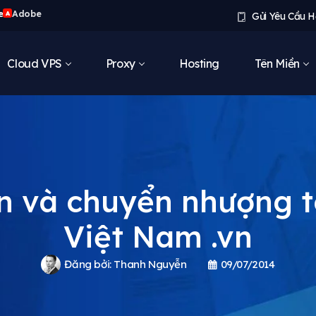
e
Adobe
A
Gửi Yêu Cầu H
Cloud VPS
Proxy
Hosting
Tên Miền
n và chuyển nhượng t
Việt Nam .vn
Đăng bởi:
Thanh Nguyễn
09/07/2014