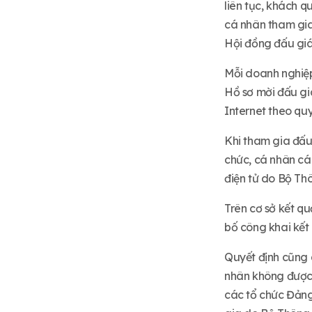
liên tục, khách q
cá nhân tham gia 
Hội đồng đấu giá
Mỗi doanh nghiệp
Hồ sơ mời đấu gi
Internet theo quy
Khi tham gia đấu
chức, cá nhân cá
điện tử do Bộ Thô
Trên cơ sở kết q
bố công khai kết 
Quyết định cũng 
nhân không được 
các tổ chức Đảng,