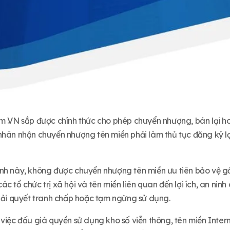
m .VN sắp được chính thức cho phép chuyển nhượng, bán lại h
nhân nhận chuyển nhượng tên miền phải làm thủ tục đăng ký lạ
nh này, không được chuyển nhượng tên miền ưu tiên bảo vệ gồ
c tổ chức trị xã hội và tên miền liên quan đến lợi ích, an nin
giải quyết tranh chấp hoặc tạm ngừng sử dụng.
việc đấu giá quyền sử dụng kho số viễn thông, tên miền Inter