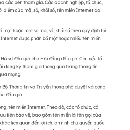
 của các bên tham gia. Các doanh nghiệp, tổ chức,
 điểm của mã, số, khối số, tên miền Internet do
một hoặc một số mã, số, khối số theo quy định tại
 Internet được phân bổ một hoặc nhiều tên miền
 Hồ sơ đấu giá cho Hội đồng đấu giá. Còn nếu tổ
ải đăng ký tham gia thông qua trang thông tin
 qua mạng.
ho Bộ Thông tin và Truyền thông phê duyệt và công
úc đấu giá.
g, tên miền Internet. Theo đó, các tổ chức, cá
ưu tiên bảo vệ, bao gồm tên miền là tên gọi của
khác liên quan đến lợi ích, an ninh chủ quyền quốc