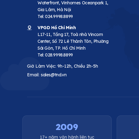
Waterfront, Vinhomes Oceanpark 1,
Gia Lâm, Hà Nội
Tel:
024.9998.8899
VPGD Hồ Chí Minh
L17-11, Tầng 17, Toà nhà Vincom
Center, Số 72 Lê Thánh Tôn, Phường
Sài Gòn, TP. Hồ Chí Minh
Tel:
028.9998.8899
Giờ Làm Việc: 9h-12h, Chiều 2h-5h
Email:
sales@tnd.vn
2009
17+ năm vận hành liên tục