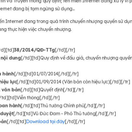
in và Truyền thông quy định; tên miền Internet đang xử lý vi 
ternet đang bị tạm ngừng sử dụng...
iền Internet đang trong quá trình chuyển nhượng quyền sử d
ng thực hiện việc chuyển nhượng.
td][td]
38/2014/QĐ-TTg
[/td][/tr]
 nội dung
[/td][td]Quy định về đấu giá, chuyển nhượng quyền 
n hành
[/td][td]01/07/2014[/td][/tr]
iệu lực
[/td][td]01/09/2014 (Văn bản còn hiệu lực)[/td][/tr]
c văn bản
[/td][td]Quyết định[/td][/tr]
/td][td]Viễn thông[/td][/tr]
ban hành
[/td][td]Thủ tướng Chính phủ[/td][/tr]
 duyệt
[/td][td]Vũ Đức Đam - Phó Thủ tướng[/td][/tr]
bản
[/td][td]
Download tại đây
[/td][/tr]